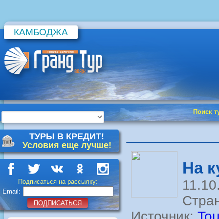
КАМБОДЖА
Поиск т
ТУРЫ В КРЕДИТ!
Условия еще лучше!
На к
11.10
Подписаться на рассылку:
Email:
Стран
ПОДПИСАТЬСЯ
Источник:
Tou