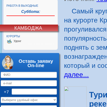
РАБОТА В ВЫХОДНЫЕ
Самый крупн
Суббота:
на курорте К
КАМБОДЖА
прогуливался
КУРОРТЫ
популярность
Удонг
поднять с зе
вознагражден
Оставь заявку
который и со
On-line
далее...
+7
Тури
реке