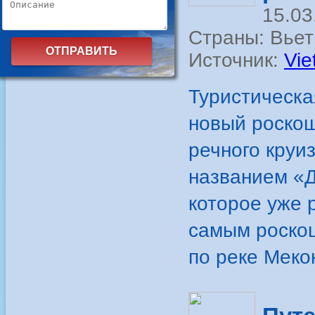
15.03
Страны: Вье
Источник:
Vie
Туристическа
новый роскош
речного круи
названием «Д
которое уже 
самым роскош
по реке Меко