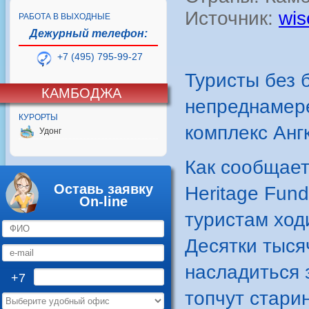
Источник:
wis
РАБОТА В ВЫХОДНЫЕ
Дежурный телефон:
+7 (495) 795-99-27
Туристы без б
КАМБОДЖА
непреднамер
КУРОРТЫ
комплекс Анг
Удонг
Как сообщает
Оставь заявку
Heritage Fun
On-line
туристам ход
Десятки тысяч
насладиться 
+7
топчут стари