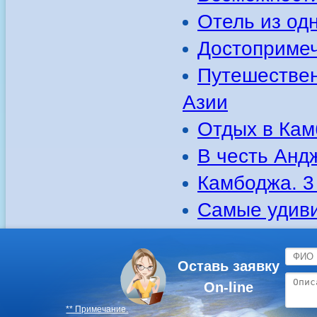
Отель из од
Достопримеч
Путешествен
Азии
Отдых в Кам
В честь Анд
Камбоджа. 3 
Самые удиви
Оставь заявку
On-line
** Примечание.