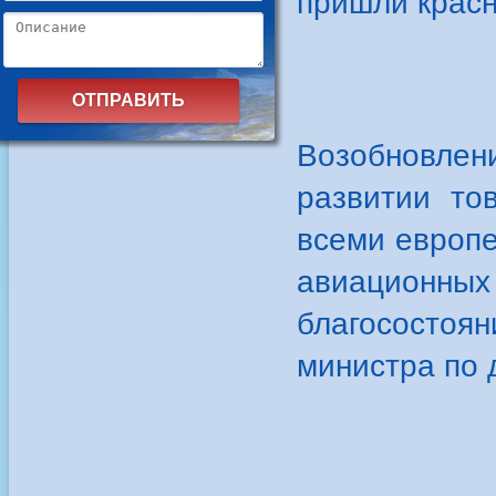
пришли крас
Возобновле
развитии то
всеми европе
авиационны
благосостоя
министра по 