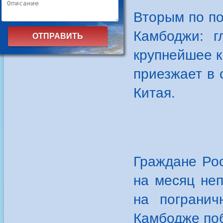
Вторым по по
Камбоджи: г
крупнейшее к
приезжает в 
Китая.
Граждане Ро
на месяц не
на пограни
Камбодже поб