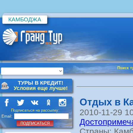
КАМБОДЖА
Поиск т
ТУРЫ В КРЕДИТ!
Условия еще лучше!
Отдых в К
2010-11-29 1
Подписаться на рассылку:
Email:
Достопримеч
ПОДПИСАТЬСЯ
Страны: Кам