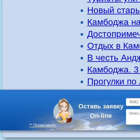
Новый стар
Камбоджа на
Достопримеч
Отдых в Кам
В честь Анд
Камбоджа. 3 
Прогулки по
Оставь заявку
On-line
** Примечание.