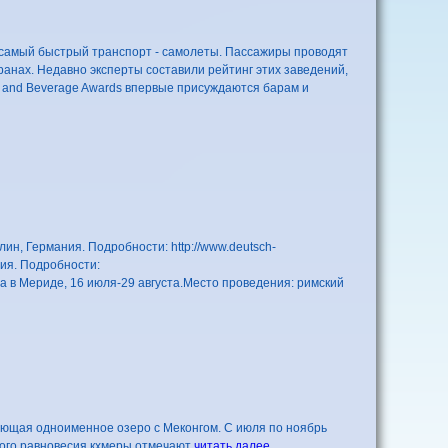
 самый быстрый транспорт - самолеты. Пассажиры проводят
торанах. Недавно эксперты составили рейтинг этих заведений,
od and Beverage Awards впервые присуждаются барам и
н, Германия. Подробности: http://www.deutsch-
ция. Подробности:
еатра в Мериде, 16 июля-29 августа.Место проведения: римский
яющая одноименное озеро с Меконгом. С июля по ноябрь
ного равновесия кхмеры отмечают
читать далее...