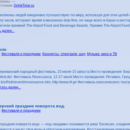
траны: ---
сточник:
DrinkTime.ru
иллионы людей ежедневно путешествуют по миру, используя для этих целей
гу часов, которают время в магазинах duty-free, но чаще всего в барах и рес
етили премией The Airport Food and Beverage Awards. Премии The Airport Fo
 далее...
юле
:
Фестивали и праздники
,
Концерты, спектакли, шоу
,
Музыка, кино и ТВ
риканский народный фестиваль, 23 июля-15 августа.Место проведения: Берли
sfest.de/ Фестиваль Ренессанса, 12-27 июля.Место проведения: Ретимно, Гре
.biz/Reth/event/renaissance.htm; http://www.rfr.gr/ Фестиваль классического т
тать далее...
ерский праздник поворота вод.
:
Фестивали и праздники
«праздник поворота вод» — под «водами» понимается река Тонлесап, соедин
вается и несет свои воды в обратном направлении. Восстановление природ