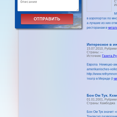
С
И
М
в аэропортах по мно
а лучшие из них отм
ресторанам в
читать
Интересное в и
15.07.2010, Рубрики
Страны: ---
Источник:
Газета.Ру
Европа Немецко-аме
amerikanisches-volk
http://www.rethymnon
театр в Мериде (I
чи
Бон Ом Тук. Кхм
01.01.2001, Рубрики
Страны: Камбоджа
Бон Ом Тук значит 
Тонлесап разворачи