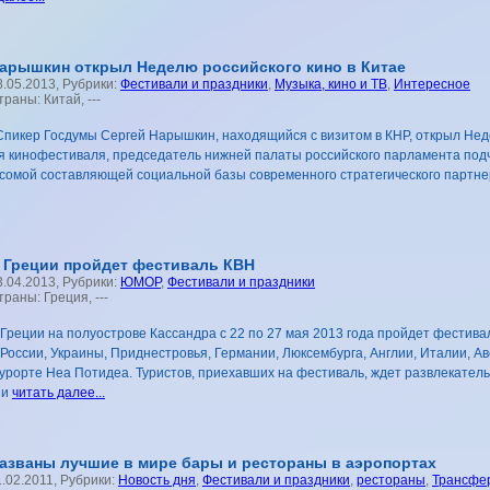
арышкин открыл Неделю российского кино в Китае
8.05.2013, Рубрики:
Фестивали и праздники
,
Музыка, кино и ТВ
,
Интересное
траны: Китай, ---
пикер Госдумы Сергей Нарышкин, находящийся с визитом в КНР, открыл Неде
 кинофестиваля, председатель нижней палаты российского парламента подч
есомой составляющей социальной базы современного стратегического партнер
 Греции пройдет фестиваль КВН
3.04.2013, Рубрики:
ЮМОР
,
Фестивали и праздники
траны: Греция, ---
 Греции на полуострове Кассандра с 22 по 27 мая 2013 года пройдет фестив
 России, Украины, Приднестровья, Германии, Люксембурга, Англии, Италии, А
курорте Неа Потидеа. Туристов, приехавших на фестиваль, ждет развлекател
 и
читать далее...
азваны лучшие в мире бары и рестораны в аэропортах
1.02.2011, Рубрики:
Новость дня
,
Фестивали и праздники
,
рестораны
,
Трансфе