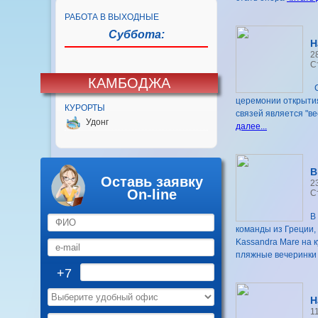
РАБОТА В ВЫХОДНЫЕ
Суббота:
Н
2
С
КАМБОДЖА
С
церемонии открытия
КУРОРТЫ
связей является "в
Удонг
далее...
В
Оставь заявку
2
On-line
С
В
команды из Греции,
Kassandra Mare на 
пляжные вечеринки
+7
Н
1