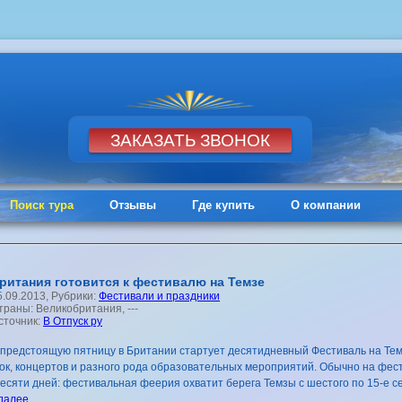
Поиск тура
Отзывы
Где купить
О компании
ритания готовится к фестивалю на Темзе
5.09.2013, Рубрики:
Фестивали и праздники
траны: Великобритания, ---
сточник:
В Отпуск ру
 предстоящую пятницу в Британии стартует десятидневный Фестиваль на Тем
ок, концертов и разного рода образовательных мероприятий. Обычно на фест
десяти дней: фестивальная феерия охватит берега Темзы с шестого по 15-е
далее...