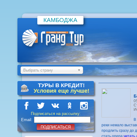
КАМБОДЖА
Выбрать страну
ТУРЫ В КРЕДИТ!
Условия еще лучше!
Б
0
С
И
Подписаться на рассылку:
Email:
В
реки немало выстав
ПОДПИСАТЬСЯ
продлить сразу до 
стать опера
читать 