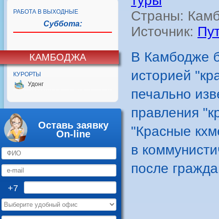
туры
РАБОТА В ВЫХОДНЫЕ
Страны: Кам
Суббота:
Источник:
Пу
В Камбодже б
КАМБОДЖА
историей "кр
КУРОРТЫ
Удонг
печально изв
правления "к
Оставь заявку
"Красные кхм
On-line
в коммунисти
после гражда
+7