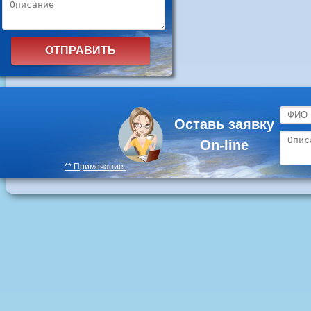
Оставь заявку
On-line
** Примечание.