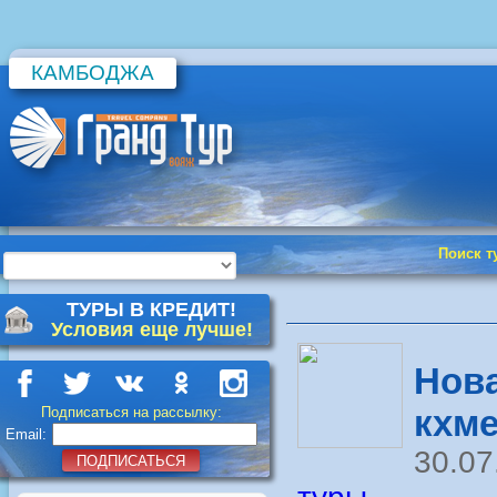
КАМБОДЖА
Поиск т
ТУРЫ В КРЕДИТ!
Условия еще лучше!
Нова
кхм
Подписаться на рассылку:
Email:
30.07
ПОДПИСАТЬСЯ